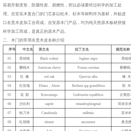
容易开裂变形，防腐性差、易燃性，所以必须要经过科学的加工处
理。吉安实木复合门的门芯多以松木、杉木等材料作为基材，外贴进
口名贵木皮加工合而成。吉安原木门产品，均为纯天然原木板材拼接
科学加工而成，是真正的原木产品。
二、木门的常用名贵木皮名称介绍
序号
中文名
英文名
拉丁文名
规范名称
01
黑胡桃
Black walnut
Juglans nigra
黑核
02
樱桃木
American cherry
Prunus serotina
番樱桃
03
红 橡
red oak
Quercus alba
橡 木
04
红玫瑰
Ebiara，Abem
Berlinia spp grandiflora
鞋 木
05
花 梨
Kenvazingo
Guibourtia copallifera
古夷苏
06
沙比利
sapele
entandrophragmal
筒状非
07
铁刀木
Canafistula
millettia
苏木
08
红胡桃
okume
aucoumea
奥克